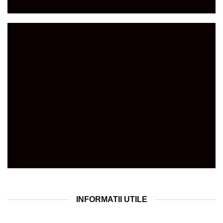
CEA
MAI
BUNA
HRANA
PISICI
INFORMATII UTILE