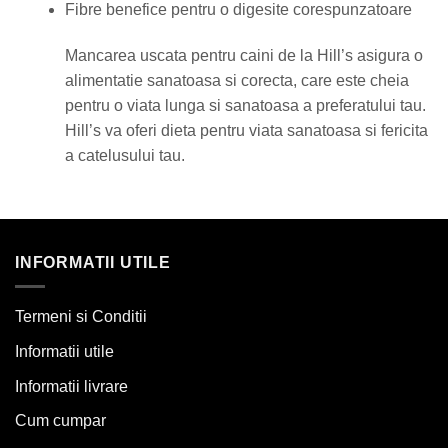
Fibre benefice pentru o digesite corespunzatoare
Mancarea uscata pentru caini de la Hill’s asigura o
alimentatie sanatoasa si corecta, care este cheia
pentru o viata lunga si sanatoasa a preferatului tau.
Hill’s va oferi dieta pentru viata sanatoasa si fericita
a catelusului tau.
INFORMATII UTILE
Termeni si Conditii
Informatii utile
Informatii livrare
Cum cumpar