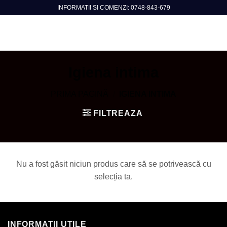
Skip
INFORMATII SI COMENZI: 0748-843-679
to
content
Igiena intima
PRIMA PAGINĂ
/
IGIENA INTIMA
FILTREAZA
Nu a fost găsit niciun produs care să se potrivească cu
selecția ta.
INFORMATII UTILE