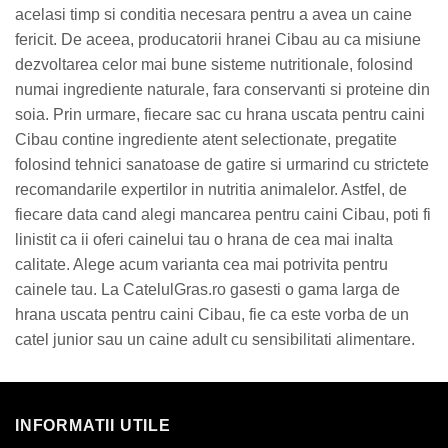
acelasi timp si conditia necesara pentru a avea un caine
fericit. De aceea, producatorii hranei Cibau au ca misiune
dezvoltarea celor mai bune sisteme nutritionale, folosind
numai ingrediente naturale, fara conservanti si proteine din
soia. Prin urmare, fiecare sac cu hrana uscata pentru caini
Cibau contine ingrediente atent selectionate, pregatite
folosind tehnici sanatoase de gatire si urmarind cu strictete
recomandarile expertilor in nutritia animalelor. Astfel, de
fiecare data cand alegi mancarea pentru caini Cibau, poti fi
linistit ca ii oferi cainelui tau o hrana de cea mai inalta
calitate. Alege acum varianta cea mai potrivita pentru
cainele tau. La CatelulGras.ro gasesti o gama larga de
hrana uscata pentru caini Cibau, fie ca este vorba de un
catel junior sau un caine adult cu sensibilitati alimentare.
INFORMATII UTILE