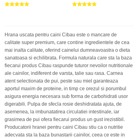
Evaluat la
Evaluat la
5.00
din 5
5.00
din 5
Hrana uscata pentru caini Cibau este o mancare de
calitate super premium, care contine ingredientele de cea
mai inalta calitate, oferind cainelui dumneavoastra o dieta
sanatoasa si echilibrata. Formula naturala care sta la baza
fiecarui produs Cibau raspunde tuturor nevoilor nutritionale
ale cainilor, indiferent de varsta, talie sau rasa. Carnea
atent selectionata de pui, peste sau miel garanteaza
aportul maxim de proteine, in timp ce orezul si porumbul
asigura energia necesara sub forma de carbohidrati usor
digerabili. Pulpa de sfecla rosie deshidratata ajuta, de
asemenea, la imbunatatirea circulatiei intestinale, iar
grasimea de pui ofera fiecarui produs un gust irezistibil.
Producatorii hranei pentru caini Cibau stiu ca o nutritie
adecvata sta la baza bunastarii cainilor, ceea ce este in