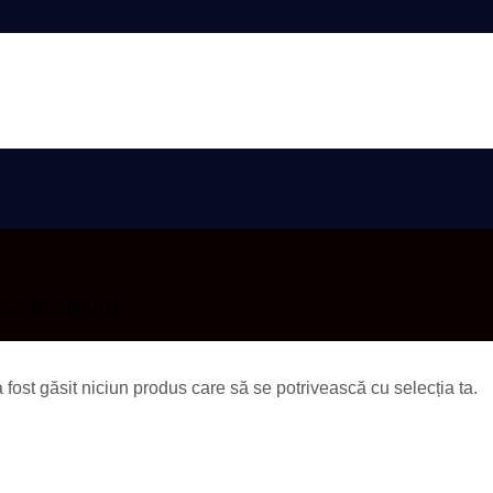
AUTENTIFIC
I
/
NUTRIVET
 fost găsit niciun produs care să se potrivească cu selecția ta.