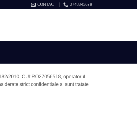
CONTACT
0748843679
ARE / ÎNREGISTRARE
COȘ /
0.00
LEI
9/182/2010, CUI:RO27056518, operatorul
derate strict confidentiale si sunt tratate