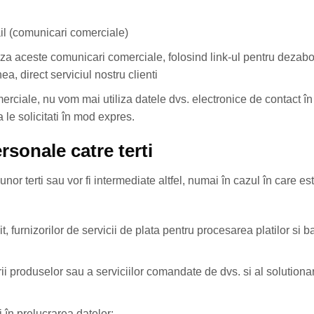
ail (comunicari comerciale)
uza aceste comunicari comerciale, folosind link-ul pentru dezabo
, direct serviciul nostru clienti
rciale, nu vom mai utiliza datele dvs. electronice de contact în
 le solicitati în mod expres.
rsonale catre terti
unor terti sau vor fi intermediate altfel, numai în cazul în care e
, furnizorilor de servicii de plata pentru procesarea platilor si 
ii produselor sau a serviciilor comandate de dvs. si al solutionari
ti în prelucrarea datelor;