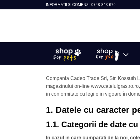
Skip
INFORMATII SI COMENZI: 0748-843-679
to
content
Caută
după:
Compania Cadeo Trade Srl, Str. Kossuth L
magazinului on-line www.catelulgras.ro.ro, d
in conformitate cu legile in vigoare în dome
1. Datele cu caracter p
1.1. Categorii de date cu
In cazul in care cumparati de la noi, col