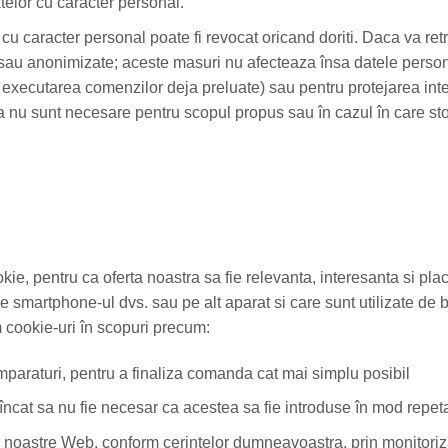
elor cu caracter personal.
cu caracter personal poate fi revocat oricand doriti. Daca va retr
se sau anonimizate; aceste masuri nu afecteaza însa datele pers
x. executarea comenzilor deja preluate) sau pentru protejarea int
a nu sunt necesare pentru scopul propus sau în cazul în care sto
ie, pentru ca oferta noastra sa fie relevanta, interesanta si pla
pe smartphone-ul dvs. sau pe alt aparat si care sunt utilizate de
am cookie-uri în scopuri precum:
mparaturi, pentru a finaliza comanda cat mai simplu posibil
 încat sa nu fie necesar ca acestea sa fie introduse în mod repet
noastre Web, conform cerintelor dumneavoastra, prin monitorizare