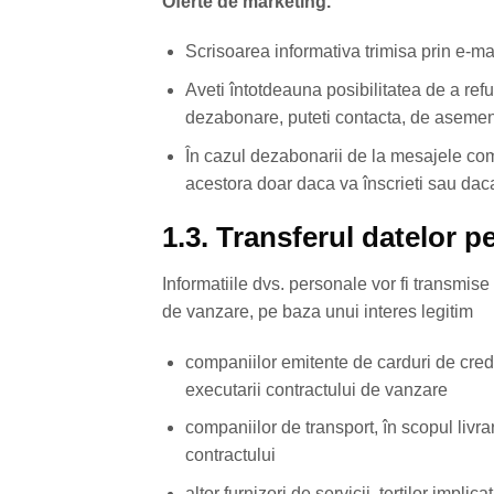
Oferte de marketing.
Scrisoarea informativa trimisa prin e-m
Aveti întotdeauna posibilitatea de a ref
dezabonare, puteti contacta, de asemenea
În cazul dezabonarii de la mesajele come
acestora doar daca va înscrieti sau daca
1.3. Transferul datelor pe
Informatiile dvs. personale vor fi transmise 
de vanzare, pe baza unui interes legitim
companiilor emitente de carduri de credit
executarii contractului de vanzare
companiilor de transport, în scopul livrar
contractului
altor furnizori de servicii, tertilor implica