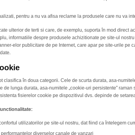
alizati, pentru a nu va afisa reclame la produsele care nu va in
zate ulterior de terti si care, de exemplu, suporta în mod direct a
plu, informatiile despre produsele achizitionate pe site-ul nostru p
anner-elor publicitare de pe Internet, care apar pe site-urile pe ca
 date.
cookie
pot clasifica în doua categorii. Cele de scurta durata, asa-numite
e de lunga durata, asa-numitele „cookie-uri persistente” raman s
istenta fisierelor cookie pe dispozitivul dvs. depinde de setarea
functionalitate:
nfortul utilizatorilor pe site-ul nostru, dat fiind ca întelegem cum 
 performantelor diverselor canale de vanzari