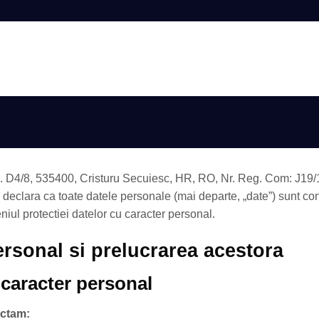
AUTENTIFIC
. D4/8, 535400, Cristuru Secuiesc, HR, RO, Nr. Reg. Com: J1
eclara ca toate datele personale (mai departe, „date”) sunt consi
niul protectiei datelor cu caracter personal.
ersonal si prelucrarea acestora
 caracter personal
ectam: