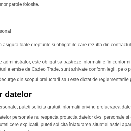
unor parole folosite.
rsonal
asigura toate drepturile si obligatiile care rezulta din contract
 administrator, este obligat sa pastreze informatiile, în conformi
rile emise de Cadeo Trade, sunt arhivate conform legii, pe o p
decurge din scopul prelucrarii sau este dictat de reglementarile 
r datelor
sonale, puteti solicita gratuit informatii privind prelucrarea date
datelor personale nu respecta protectia datelor dvs. personale si
eti cere explicatii, puteti solicita înlaturarea situatiei astfel apa