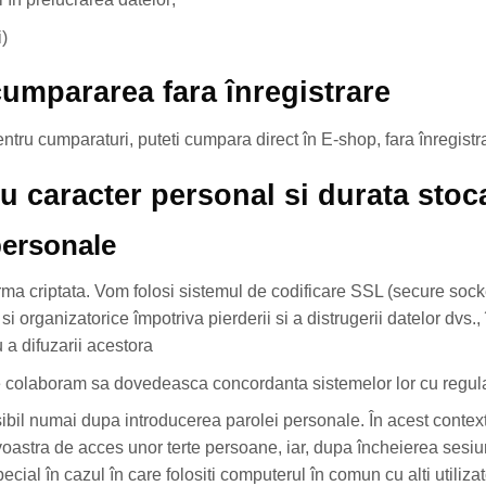
i)
 cumpararea fara înregistrare
entru cumparaturi, puteti cumpara direct în E-shop, fara înregistr
cu caracter personal si durata stoc
personale
rma criptata. Vom folosi sistemul de codificare SSL (secure soc
si organizatorice împotriva pierderii si a distrugerii datelor dvs.
 a difuzarii acestora
are colaboram sa dovedeasca concordanta sistemelor lor cu reg
sibil numai dupa introducerea parolei personale. În acest contex
stra de acces unor terte persoane, iar, dupa încheierea sesiunii
ecial în cazul în care folositi computerul în comun cu alti utili