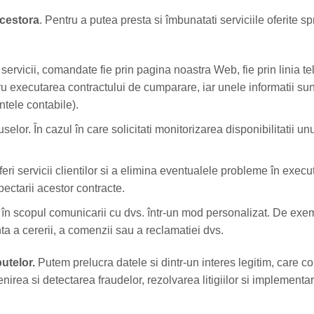
acestora
. Pentru a putea presta si îmbunatati serviciile oferite s
icii, comandate fie prin pagina noastra Web, fie prin linia telef
u executarea contractului de cumparare, iar unele informatii sun
tele contabile).
uselor. În cazul în care solicitati monitorizarea disponibilitatii 
oferi servicii clientilor si a elimina eventualele probleme în ex
pectarii acestor contracte.
în scopul comunicarii cu dvs. într-un mod personalizat. De exemp
a a cererii, a comenzii sau a reclamatiei dvs.
utelor.
Putem prelucra datele si dintr-un interes legitim, care co
venirea si detectarea fraudelor, rezolvarea litigiilor si implement