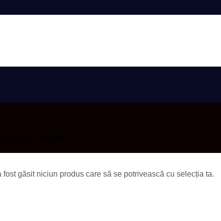
AUTENTIFIC
ETINERE
/
GEAM
 fost găsit niciun produs care să se potrivească cu selecția ta.