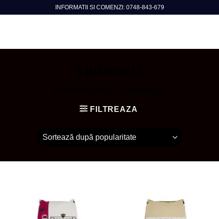
Skip
INFORMATII SI COMENZI: 0748-843-679
to
content
Ljubimetz
PRIMA PAGINĂ
/
LJUBIMETZ
FILTREAZA