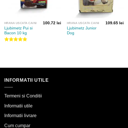
100.72
lei
109.65
lei
HRANA USCATA CAINI
HRANA USCATA CAINI
Ljubimetz Pui si
Ljubimetz Junior
Bacon 10 kg
Dog
Evaluat la
5.00
din 5
INFORMATII UTILE
Termeni si Conditii
Informatii utile
Informatii livrare
Cum cumpar