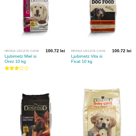
100.72
lei
100.72
lei
HRANA USCATA CAINI
HRANA USCATA CAINI
Ljubimetz Miel si
Ljubimetz Vita si
Orez 10 kg
Ficat 10 kg
Evaluat
la
3.00
din 5