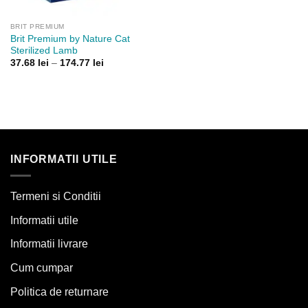
BRIT PREMIUM
Brit Premium by Nature Cat
Sterilized Lamb
Interval
37.68
lei
–
174.77
lei
de
prețuri:
37.68 lei
până
la
174.77 lei
INFORMATII UTILE
Termeni si Conditii
Informatii utile
Informatii livrare
Cum cumpar
Politica de returnare