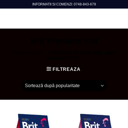
Skip
INFORMATII SI COMENZI: 0748-843-679
to
content
Brit Premium Cat
PRIMA PAGINĂ
/
PRODUSE ETICHETATE „BRIT
PREMIUM CAT”
FILTREAZA