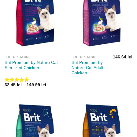
146.64
lei
BRIT PREMIUM
BRIT PREMIUM
Brit Premium by Nature Cat
Brit Premium By
Sterilized Chicken
Nature Cat Adult
Chicken
Interval
32.45
lei
–
149.99
lei
Evaluat la
de
5.00
din 5
prețuri:
32.45 lei
până
la
149.99 lei