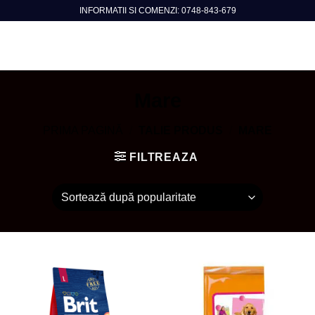
Skip
INFORMATII SI COMENZI: 0748-843-679
to
content
Mare
PRIMA PAGINĂ
/
TALIE PRODUS
/
MARE
FILTREAZA