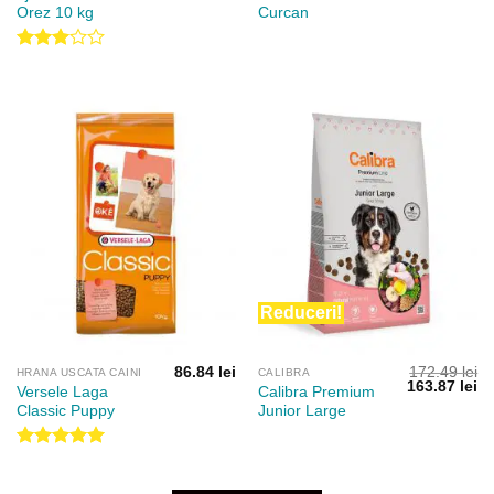
Orez 10 kg
Curcan
Evaluat
la
3.00
din 5
Reduceri!
86.84
lei
172.49
lei
HRANA USCATA CAINI
CALIBRA
Prețul
Pr
163.87
lei
Versele Laga
Calibra Premium
inițial
cu
Classic Puppy
Junior Large
a
es
fost:
16
172.49 lei.
Evaluat la
5.00
din 5