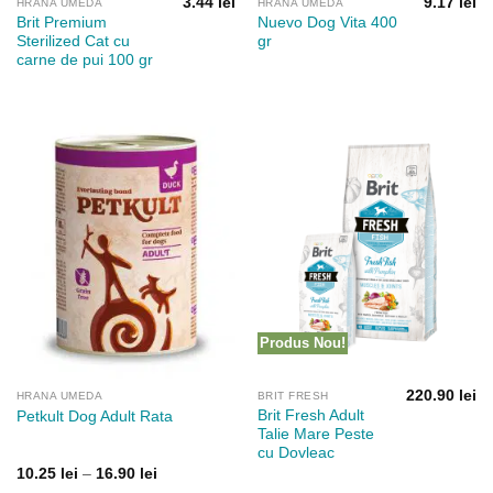
3.44
lei
9.17
lei
HRANA UMEDA
HRANA UMEDA
Brit Premium
Nuevo Dog Vita 400
Sterilized Cat cu
gr
carne de pui 100 gr
Produs Nou!
220.90
lei
HRANA UMEDA
BRIT FRESH
Brit Fresh Adult
Petkult Dog Adult Rata
Talie Mare Peste
cu Dovleac
Interval
10.25
lei
–
16.90
lei
de