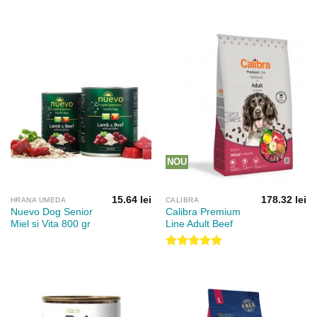
prețuri:
10.25 lei
până
la
16.90 lei
NOU
15.64
lei
178.32
lei
HRANA UMEDA
CALIBRA
Nuevo Dog Senior
Calibra Premium
Miel si Vita 800 gr
Line Adult Beef
Evaluat la
5.00
din 5