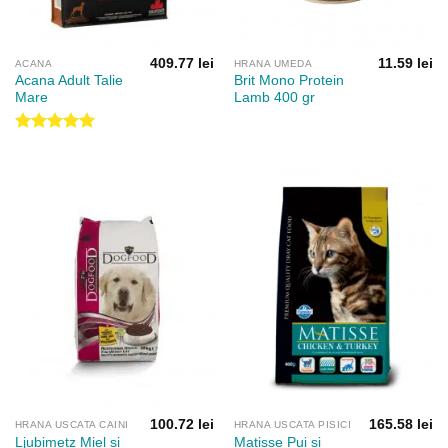
409.77
lei
11.59
lei
ACANA
HRANA UMEDA
Acana Adult Talie
Brit Mono Protein
Mare
Lamb 400 gr
Evaluat la
5.00
din 5
100.72
lei
165.58
lei
HRANA USCATA CAINI
HRANA USCATA PISICI
Ljubimetz Miel si
Matisse Pui si