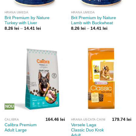
HRANA UMEDA
HRANA UMEDA
Brit Premium by Nature
Brit Premium by Nature
Turkey with Liver
Lamb with Buckwheat
Interval
Interval
8.26
lei
–
14.41
lei
8.26
lei
–
14.41
lei
de
de
prețuri:
prețuri:
8.26 lei
8.26 lei
până
până
la
la
14.41 lei
14.41 lei
NOU
164.46
lei
179.74
lei
CALIBRA
HRANA USCATA CAINI
Calibra Premium
Versele Laga
Adult Large
Classic Duo Krok
Adult