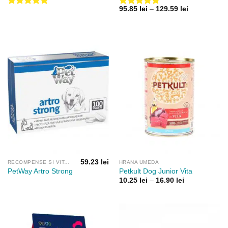
Interval
95.85
lei
–
129.59
lei
Evaluat la
Evaluat la
de
5.00
din 5
4.75
din 5
prețuri:
95.85 lei
până
la
129.59 lei
59.23
lei
RECOMPENSE SI VITAMINE
HRANA UMEDA
PetWay Artro Strong
Petkult Dog Junior Vita
Interval
10.25
lei
–
16.90
lei
de
prețuri:
10.25 lei
până
la
16.90 lei