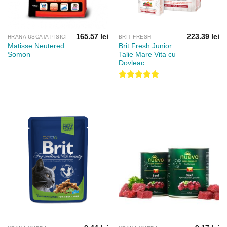
165.57
lei
223.39
lei
HRANA USCATA PISICI
BRIT FRESH
Matisse Neutered
Brit Fresh Junior
Somon
Talie Mare Vita cu
Dovleac
Evaluat la
5.00
din 5