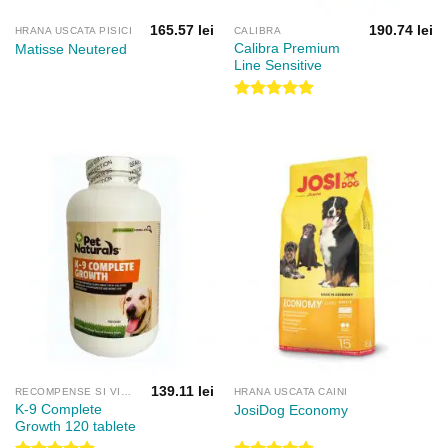
165.57
lei
190.74
lei
HRANA USCATA PISICI
CALIBRA
Calibra Premium
Matisse Neutered
Line Sensitive
Evaluat la
5.00
din 5
139.11
lei
RECOMPENSE SI VITAMINE
HRANA USCATA CAINI
K-9 Complete
JosiDog Economy
Growth 120 tablete