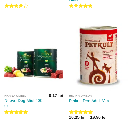
Evaluat
Evaluat la
la
3.67
5.00
din 5
din 5
9.17
lei
HRANA UMEDA
HRANA UMEDA
Nuevo Dog Miel 400
Petkult Dog Adult Vita
gr
Interval
10.25
lei
–
16.90
lei
Evaluat la
Evaluat la
de
5.00
din 5
5.00
din 5
prețuri:
10.25 lei