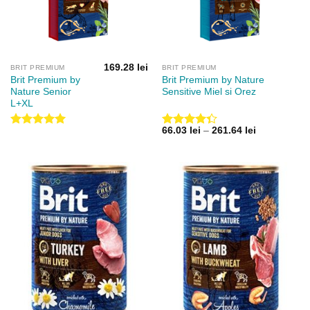
169.28
lei
BRIT PREMIUM
BRIT PREMIUM
Brit Premium by
Brit Premium by Nature
Nature Senior
Sensitive Miel si Orez
L+XL
Interval
66.03
lei
–
261.64
lei
Evaluat la
Evaluat la
de
5.00
din 5
4.33
din
prețuri:
5
66.03 lei
până
la
261.64 lei