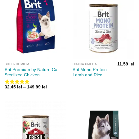
11.59
lei
BRIT PREMIUM
HRANA UMEDA
Brit Premium by Nature Cat
Brit Mono Protein
Sterilized Chicken
Lamb and Rice
Interval
32.45
lei
–
149.99
lei
Evaluat la
de
5.00
din 5
prețuri:
32.45 lei
până
la
149.99 lei