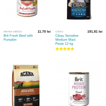
11.70
lei
191.81
lei
HRANA UMEDA
CIBAU
Brit Fresh Beef with
Cibau Sensitive
Pumpkin
Medium Maxi
Peste 12 kg
Evaluat la
5.00
din 5