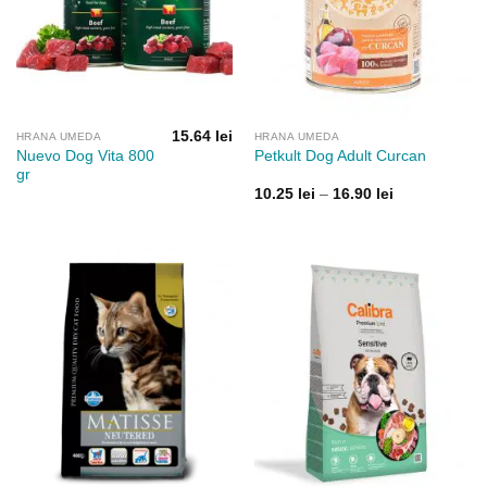
15.64
lei
HRANA UMEDA
HRANA UMEDA
Nuevo Dog Vita 800
Petkult Dog Adult Curcan
gr
Interval
10.25
lei
–
16.90
lei
de
prețuri:
10.25 lei
până
la
16.90 lei