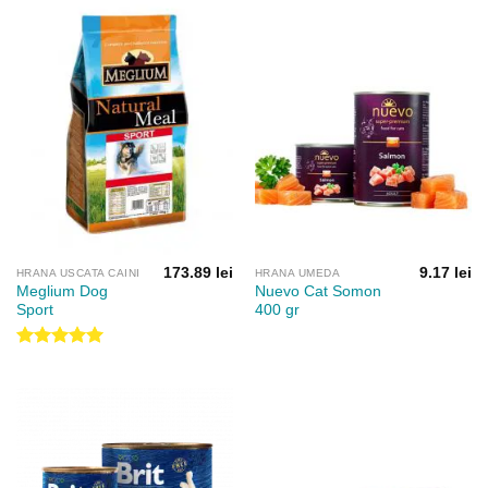
până
la
16.90 lei
173.89
lei
9.17
lei
HRANA USCATA CAINI
HRANA UMEDA
Meglium Dog
Nuevo Cat Somon
Sport
400 gr
Evaluat la
5.00
din 5