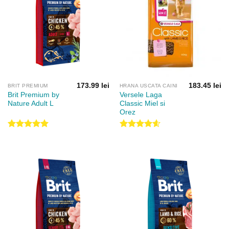
173.99
lei
183.45
lei
BRIT PREMIUM
HRANA USCATA CAINI
Brit Premium by
Versele Laga
Nature Adult L
Classic Miel si
Orez
Evaluat la
Evaluat la
5.00
din 5
4.60
din 5