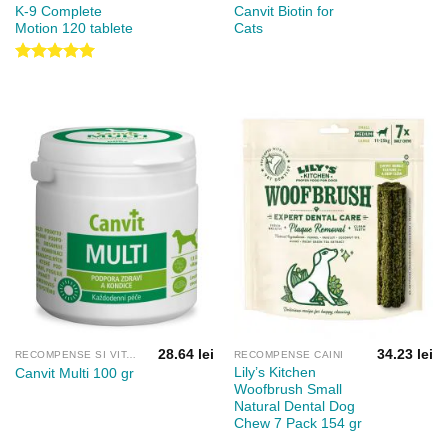
K-9 Complete
Canvit Biotin for
Motion 120 tablete
Cats
Evaluat la
5.00
din 5
28.64
lei
34.23
lei
RECOMPENSE SI VITAMINE
RECOMPENSE CAINI
Lily’s Kitchen
Canvit Multi 100 gr
Woofbrush Small
Natural Dental Dog
Chew 7 Pack 154 gr