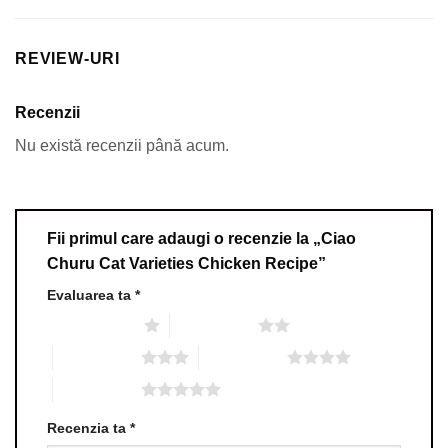
REVIEW-URI
Recenzii
Nu există recenzii până acum.
Fii primul care adaugi o recenzie la „Ciao
Churu Cat Varieties Chicken Recipe”
Evaluarea ta
*
Una din 5 stele
2 din 5 stele
3 din 5 stele
4 din 5 stele
5 din 5 stele
Recenzia ta
*