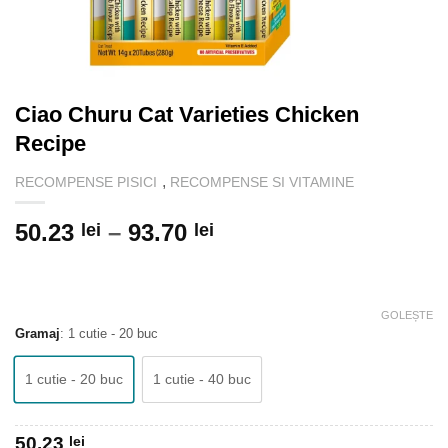
Ciao Churu Cat Varieties Chicken
Recipe
,
RECOMPENSE PISICI
RECOMPENSE SI VITAMINE
Interval
50.23
–
93.70
lei
lei
de
prețuri:
50.23 lei
GOLEȘTE
până
Gramaj
:
1 cutie - 20 buc
la
93.70 lei
1 cutie - 20 buc
1 cutie - 40 buc
50.23
lei