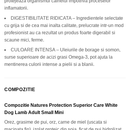
protejează organismul cainelui impotriva proceselor
inflamatorii.
DIGESTIBILITATE RIDICATA – Ingredientele selectate
cu grija si de cea mai inalta calitate, prelucrate intr-un mod
profesionist au ca rezultat un produs foarte digerabil si
scaune mici, ferme.
CULOARE INTENSA – Uleiurile de borage si somon,
surse superioare de acizi grasi Omega-3, pot ajuta la
mentinerea culorii intense a pielii si a blanii.
COMPOZITIE
Compozitie Natures Protection Superior Care White
Dog Lamb Adult Small Mini
Orez, grasime de pui, orz, carne de miel (uscata si
macinata fin), izolat proteic din soia, ficat de pui hidrolizat,