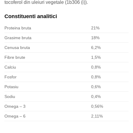
tocoferol din uleiuri vegetale (1b306 (i)).
Constituenti analitici
Proteina bruta
21%
Grasime bruta
18%
Cenusa bruta
6,2%
Fibre brute
1,5%
Calciu
0,8%
Fosfor
0,8%
Potasiu
0,6%
Sodiu
0,4%
Omega – 3
0,56%
Omega – 6
2,11%