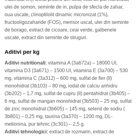
ulei de somon, seminte de in, pulpa de sfecla de zahar,
oua uscate, clinoptilolit dinamic micronizat (1%),
fructooligozaharide (FOS), merisor uscat, ulei din seminte
de borago, extract de cicoare, ceai verde, galbenele
uscate, extract din seminte de struguri.
Aditivi per kg
Aditivi nutritionali:
vitamina A (3a672a) – 18000 UI,
vitamina D3 (3a671) – 1500 UI, vitamina E (3a700) – 530
mg, vitamina C (3a312) – 600 mg, sulfat de fier (II)
monohidrat (3b103) – 80 mg, iodat de calciu anhidru
(3b202) – 1,7 mg, sulfat de cupru (II) pentahidrat (3b405) –
6 mg, sulfat de mangan monohidrat (3b503) – 25 mg, sulfat
de zinc monohidrat (3b605) – 145 mg, selenit de sodiu (
3b801) – 0,25 mg, taurina (3a370) – 1200 mg, DL-
metionina, pur tehnic (3c301) – 2,5 g.
Aditivi tehnologici:
extract de rozmarin, extract de