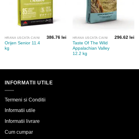
386.76
lei
296.62
lei
HRANA USCATA CAINI
HRANA USCATA CAINI
Orijen Senior 11.4
Taste Of The Wild
kg
Appalachian Valley
12.2 kg
INFORMATII UTILE
Termeni si Conditii
Informatii utile
Informatii livrare
Cum cumpar