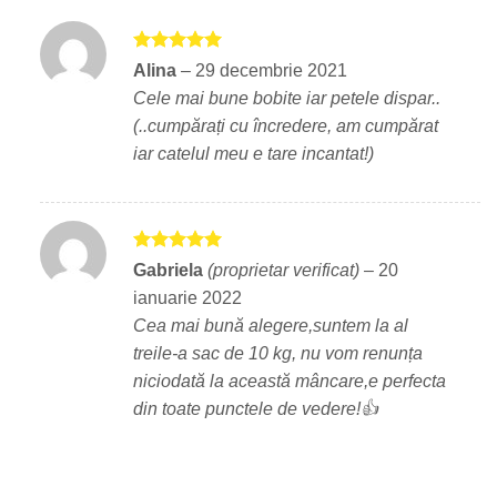
Evaluat la
Alina
–
29 decembrie 2021
5
din 5
Cele mai bune bobite iar petele dispar..
(..cumpărați cu încredere, am cumpărat
iar catelul meu e tare incantat!)
Evaluat la
Gabriela
(proprietar verificat)
–
20
5
din 5
ianuarie 2022
Cea mai bună alegere,suntem la al
treile-a sac de 10 kg, nu vom renunța
niciodată la această mâncare,e perfecta
din toate punctele de vedere!👍