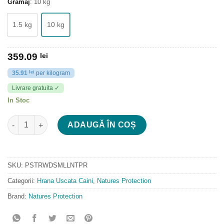
Gramaj
:
10 kg
1.5 kg
10 kg
359.09
lei
35.91
lei
per kilogram
Livrare gratuita ✓
In Stoc
Cantitate Natures Protection Superior Care White Dog Lamb Adu
ADAUGĂ ÎN COȘ
SKU:
PSTRWDSMLLNTPR
Categorii:
Hrana Uscata Caini
,
Natures Protection
Brand:
Natures Protection