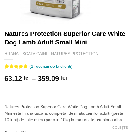
Natures Protection Superior Care White
Dog Lamb Adult Small Mini
,
HRANA USCATA CAINI
NATURES PROTECTION
(
2
recenzii de la clienți)
Evaluat la
2
Interval
63.12
–
359.09
lei
lei
5.00
din 5
pe baza a
de
evaluări de
prețuri:
la clienți
63.12 lei
până
Natures Protection Superior Care White Dog Lamb Adult Small
la
Mini este hrana uscata, completa, desinata cainilor adulti (peste
359.09 lei
10 luni) de talie mica (pana in 10kg la maturitate) cu blana alba.
GOLEȘTE