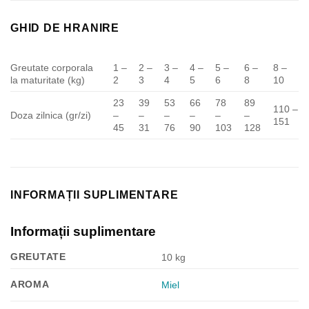
GHID DE HRANIRE
Greutate corporala
1 –
2 –
3 –
4 –
5 –
6 –
8 –
la maturitate (kg)
2
3
4
5
6
8
10
23
39
53
66
78
89
110 –
Doza zilnica (gr/zi)
–
–
–
–
–
–
151
45
31
76
90
103
128
INFORMAȚII SUPLIMENTARE
Informații suplimentare
GREUTATE
10 kg
AROMA
Miel