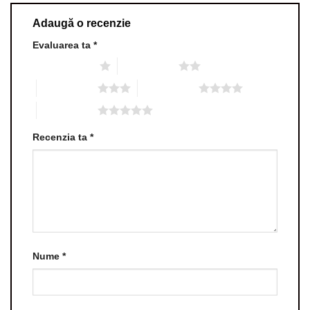
Adaugă o recenzie
Evaluarea ta
*
Una din 5 stele
2 din 5 stele
3 din 5 stele
4 din 5 stele
5 din 5 stele
Recenzia ta
*
Nume
*