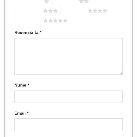
Una din 5 stele
2 din 5 stele
3 din 5 stele
4 din 5 stele
5 din 5 stele
Recenzia ta
*
Nume
*
Email
*