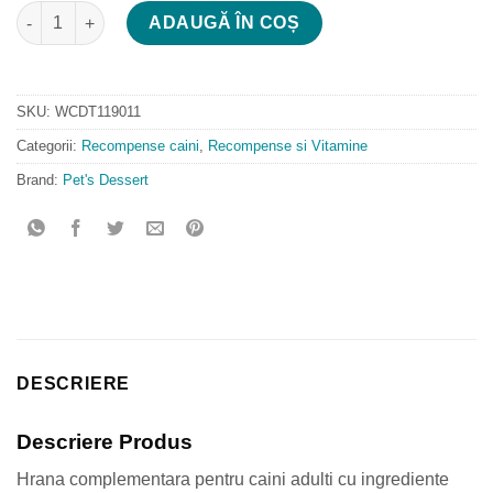
Cantitate Pet's Desert Dog Lamb Stick
ADAUGĂ ÎN COȘ
SKU:
WCDT119011
Categorii:
Recompense caini
,
Recompense si Vitamine
Brand:
Pet's Dessert
DESCRIERE
Descriere Produs
Hrana complementara pentru caini adulti cu ingrediente