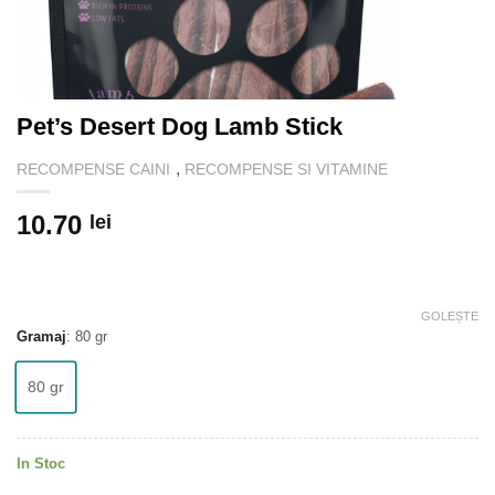
Pet’s Desert Dog Lamb Stick
,
RECOMPENSE CAINI
RECOMPENSE SI VITAMINE
10.70
lei
GOLEȘTE
Gramaj
:
80 gr
80 gr
In Stoc