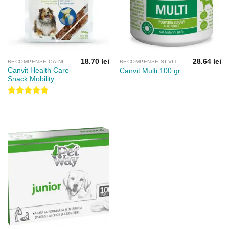
18.70
lei
28.64
lei
RECOMPENSE CAINI
RECOMPENSE SI VITAMINE
Canvit Health Care
Canvit Multi 100 gr
Snack Mobility
Evaluat la
5.00
din 5