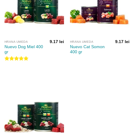
9.17
lei
9.17
lei
HRANA UMEDA
HRANA UMEDA
Nuevo Dog Miel 400
Nuevo Cat Somon
gr
400 gr
Evaluat la
5.00
din 5