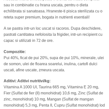
sau in combinatie cu hrana uscata, pentru o dieta
echilibrata si sanatoasa. Hraneste-ti pisica sterilizata cu o
reteta super premium, bogata in nutrienti esentiali!
A se pastra intr-un loc uscat si racoros. Dupa deschidere,
pastrati cantitatea nefolosita la frigider, intr-un recipient cu
capac si utilizati in 72 de ore.
Compozitie:
Pui 40%, ficat de pui 20%, supa de pui 10%, minerale, ulei
de somon, ulei de floarea soarelui, inulina, cartofi dulci
uscati, afine uscate, zmeura uscata.
Aditivi: Aditivi nutritivi/kg:
Vitamina A 1000 UI, Taurina 665 mg, Vitamina E 20 mg,
Fier (Sulfat de fier (II) monohidrat) 10,6 mg, Zinc (Sulfat de
zinc, monohidrat) 10 mg, Mangan (Sulfat de mangan
monohidrat) 5,3 mg, Penta II, Cupru (Sulfat monohidrat) Iod