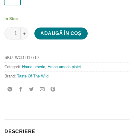
In Stoc
Cantitate Taste of the Wild Cat Pouch Sterilised All Life Stages 
ADAUGĂ ÎN COȘ
SKU:
WCDT117719
Categorii:
Hrana umeda
,
Hrana umeda pisici
Brand:
Taste Of The Wild
DESCRIERE