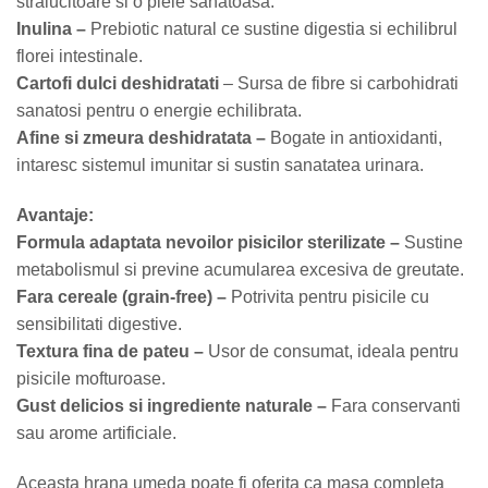
stralucitoare si o piele sanatoasa.
Inulina –
Prebiotic natural ce sustine digestia si echilibrul
florei intestinale.
Cartofi dulci deshidratati
– Sursa de fibre si carbohidrati
sanatosi pentru o energie echilibrata.
Afine si zmeura deshidratata –
Bogate in antioxidanti,
intaresc sistemul imunitar si sustin sanatatea urinara.
Avantaje:
Formula adaptata nevoilor pisicilor sterilizate –
Sustine
metabolismul si previne acumularea excesiva de greutate.
Fara cereale (grain-free) –
Potrivita pentru pisicile cu
sensibilitati digestive.
Textura fina de pateu –
Usor de consumat, ideala pentru
pisicile mofturoase.
Gust delicios si ingrediente naturale –
Fara conservanti
sau arome artificiale.
Aceasta hrana umeda poate fi oferita ca masa completa