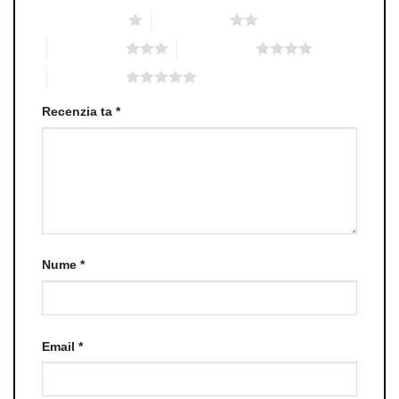
Una din 5 stele
2 din 5 stele
3 din 5 stele
4 din 5 stele
5 din 5 stele
Recenzia ta
*
Nume
*
Email
*