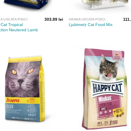
303.89
lei
111
A USCATA PISICI
HRANA USCATA PISICI
Cat Tropical
Ljubimetz Cat Food Mix
ction Neutered Lamb