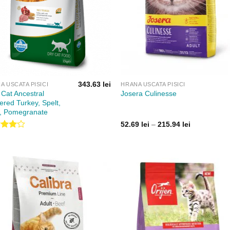
343.63
lei
A USCATA PISICI
HRANA USCATA PISICI
Cat Ancestral
Josera Culinesse
ered Turkey, Spelt,
, Pomegranate
Interval
52.69
lei
–
215.94
lei
de
aluat
prețuri:
a
4.00
52.69 lei
până
din 5
la
215.94 lei