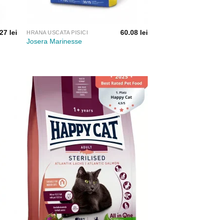
.27
lei
60.08
lei
HRANA USCATA PISICI
Josera Marinesse