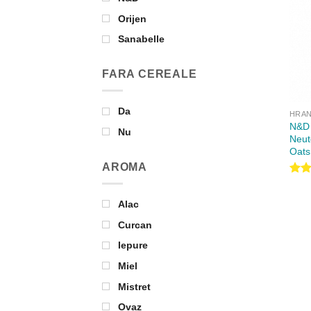
Orijen
Sanabelle
FARA CEREALE
Da
HRAN
N&D 
Nu
Neut
Oats
AROMA
Ev
l
Alac
Curcan
Iepure
Miel
Mistret
Ovaz