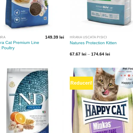
149.39
lei
BRA
HRANA USCATA PISICI
bra Cat Premium Line
Natures Protection Kitten
 Poultry
Interval
67.67
lei
–
174.64
lei
de
prețuri:
67.67 lei
până
la
174.64 lei
Reduceri!