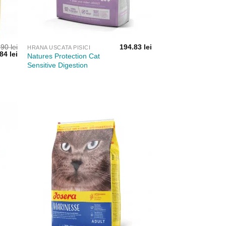
.90
lei
194.83
lei
HRANA USCATA PISICI
ul
Prețul
.84
lei
Natures Protection Cat
l
curent
Sensitive Digestion
este:
164.84 lei.
0 lei.