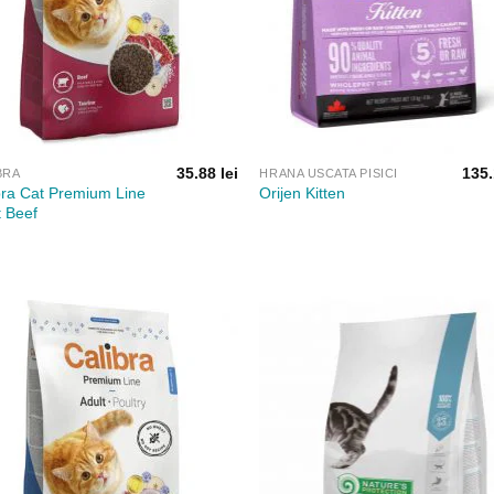
35.88
lei
135
BRA
HRANA USCATA PISICI
bra Cat Premium Line
Orijen Kitten
t Beef