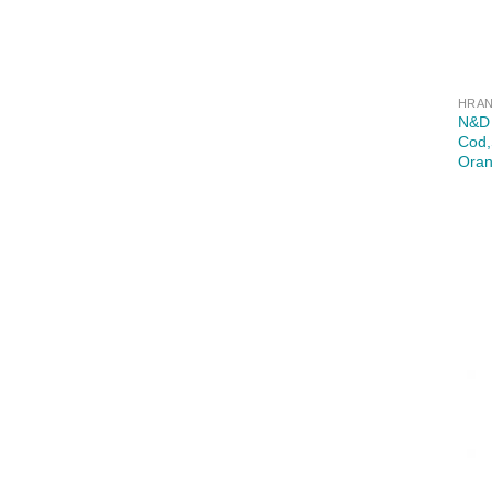
HRAN
N&D 
Cod,
Oran