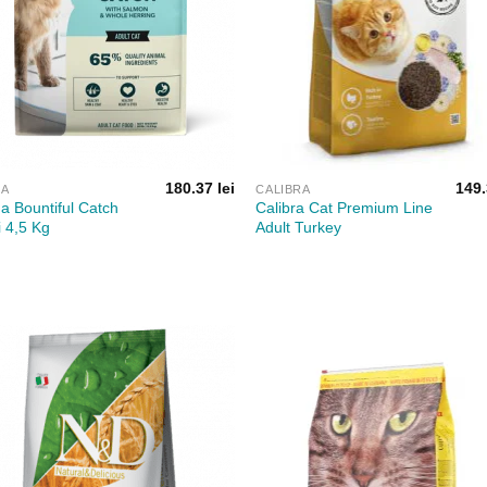
180.37
lei
149
NA
CALIBRA
a Bountiful Catch
Calibra Cat Premium Line
i 4,5 Kg
Adult Turkey