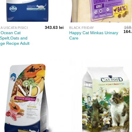
343.63
lei
168
A USCATA PISICI
BLACK FRIDAY
Preț
164
Ocean Cat
Happy Cat Minkas Urinary
iniția
Spelt,Oats and
Care
a
ge Recipe Adult
fost:
168.9