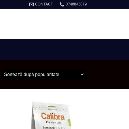
CONTACT
0748843679
ARE / ÎNREGISTRARE
COȘ /
0.00
LEI