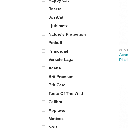
Happy Cat
Josera
JosiCat
Ljubimetz
Nature's Protection
Petkult
ACA
Primordial
Acan
Versele Laga
Pisic
Acana
Brit Premium
Brit Care
Taste Of The Wild
Calibra
Applaws
Matisse
N&D