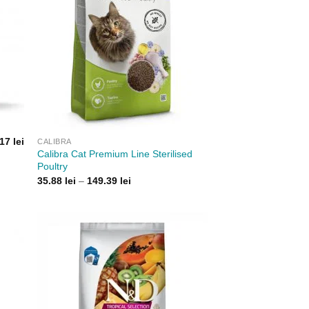
.17
lei
CALIBRA
Calibra Cat Premium Line Sterilised
Poultry
Interval
35.88
lei
–
149.39
lei
de
prețuri:
35.88 lei
până
la
149.39 lei