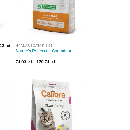
.12
lei
HRANA USCATA PISICI
Nature’s Protection Cat Indoor
Interval
74.03
lei
–
179.74
lei
de
prețuri:
74.03 lei
până
la
179.74 lei