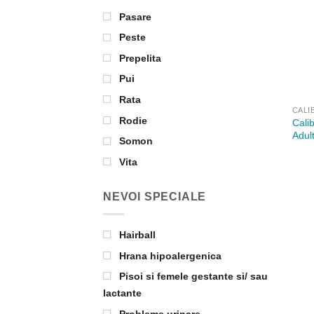
Pasare
Peste
Prepelita
Pui
Rata
CALI
Rodie
Cali
Adul
Somon
Vita
NEVOI SPECIALE
Hairball
Hrana hipoalergenica
Pisoi si femele gestante si/ sau
lactante
Probleme urinare