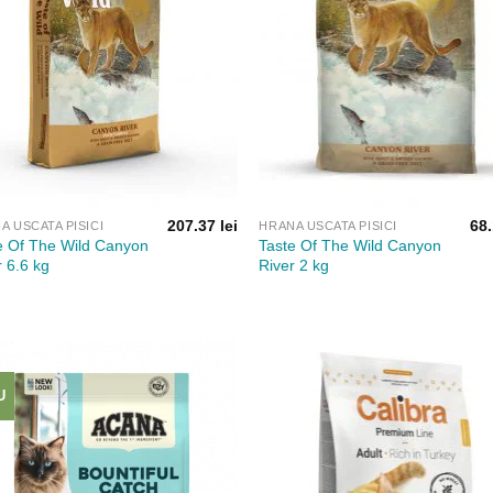
207.37
lei
68
A USCATA PISICI
HRANA USCATA PISICI
e Of The Wild Canyon
Taste Of The Wild Canyon
r 6.6 kg
River 2 kg
U