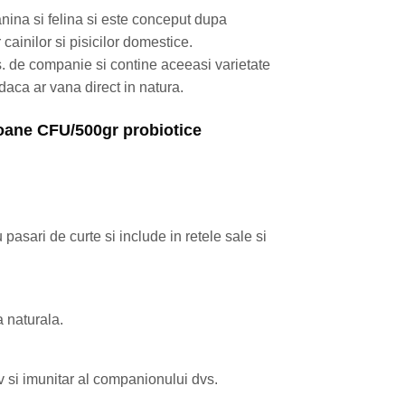
anina si felina si este conceput dupa
 cainilor si pisicilor domestice.
vs. de companie si contine aceeasi varietate
daca ar vana direct in natura.
ioane CFU/500gr probiotice
pasari de curte si include in retele sale si
a naturala.
iv si imunitar al companionului dvs.