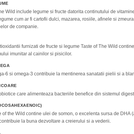
UME
e Wild include legume si fructe datorita continutului de vitamine,
legume cum ar fi cartofii dulci, mazarea, rosiile, afinele si zmeur
lelor de companie.
tioxidantii furnizati de fructe si legume Taste of The Wild contine
lui imunitar al cainilor si pisicilor.
MEGA
a-6 si omega-3 contribuie la mentinerea sanatatii pielii si a blan
CICOARE
obiotice care alimenteaza bacteriile benefice din sistemul digest
DOCOSAHEXAENOIC)
 of the Wild contine ulei de somon, o excelenta sursa de DHA 
ontribuie la buna dezvoltare a creierului si a vederii.
A