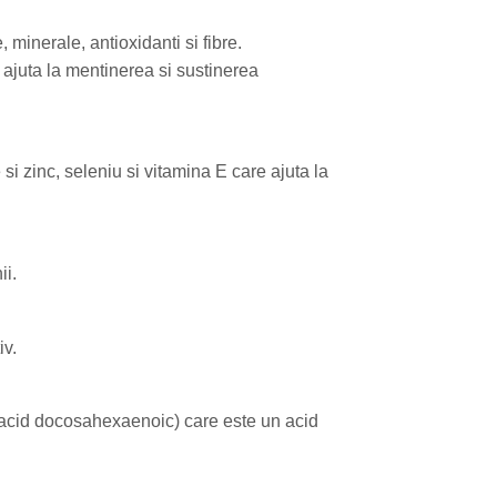
 minerale, antioxidanti si fibre.
a ajuta la mentinerea si sustinerea
 si zinc, seleniu si vitamina E care ajuta la
ii.
iv.
(acid docosahexaenoic) care este un acid