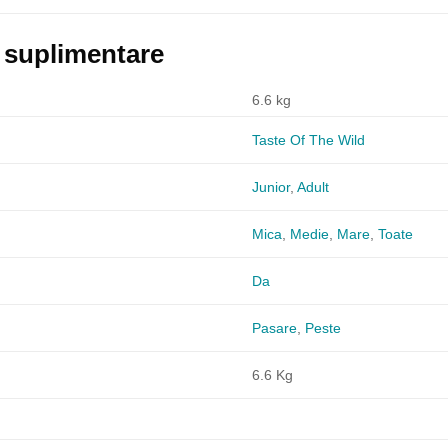
i suplimentare
6.6 kg
Taste Of The Wild
Junior
,
Adult
Mica
,
Medie
,
Mare
,
Toate
Da
Pasare
,
Peste
6.6 Kg