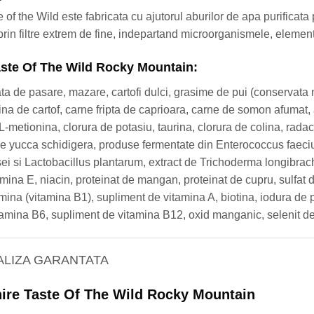
 of the Wild este fabricata cu ajutorul aburilor de apa purificat
prin filtre extrem de fine, indepartand microorganismele, eleme
aste Of The Wild Rocky Mountain:
a de pasare, mazare, cartofi dulci, grasime de pui (conservata n
na de cartof, carne fripta de caprioara, carne de somon afumat,
-metionina, clorura de potasiu, taurina, clorura de colina, radac
de yucca schidigera, produse fermentate din Enterococcus faeci
ei si Lactobacillus plantarum, extract de Trichoderma longibrach
mina E, niacin, proteinat de mangan, proteinat de cupru, sulfat d
mina (vitamina B1), supliment de vitamina A, biotina, iodura de p
tamina B6, supliment de vitamina B12, oxid manganic, selenit de 
ALIZA GARANTATA
nire Taste Of The Wild Rocky Mountain