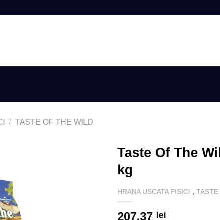
AUTENTIFIC
CI
/
TASTE OF THE WILD
Taste Of The Wi
kg
,
HRANA USCATA PISICI
TASTE
207.37
lei