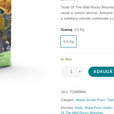
Taste Of The Wild Rocky Mountain
vanat si somon afumat. Aceasta 
a satisface nevoile nutritonale a p
Gramaj
:
6.6 Kg
6.6 Kg
In Stoc
Cantitate Taste Of The Wild R
ADAUGĂ 
SKU:
TOWRM66
Categorii:
Hrana Uscata Pisici
,
Tast
Etichete:
Adult
,
Hrana Pisici Adulti
,
Of The Wild Rocky Mountain