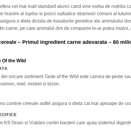
 ofera cel mai inalt standard atunci cand vine vorba de nutritia c
 hranire al lupilor si pisicii salbatice stramosii comuni al tuturor
 asigura o dieta dictata de trasaturile genetice ale animalului d
din carne, pe care animalul dvs de companie le-ar putea intalni, 
cereale – Primul ingredient carne adevarata – 80 mil
e Of the Wild
ATA
 din oricare sortiment Taste of the Wild este carnea de peste sau 
somon, miel, mistret si bizon.
 nu contine cereale astfel asigura o dieta cat mai aproape de ce
ECIFICE
ve K9 Strain si Viables contin bacterii care ajuta sistemul digest