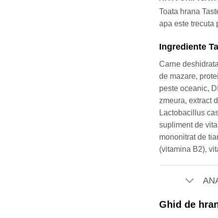
Toata hrana Taste
apa este trecuta 
Ingrediente T
Carne deshidratat
de mazare, protei
peste oceanic, DL
zmeura, extract 
Lactobacillus cas
supliment de vita
mononitrat de tia
(vitamina B2), vi
AN
Ghid de hra