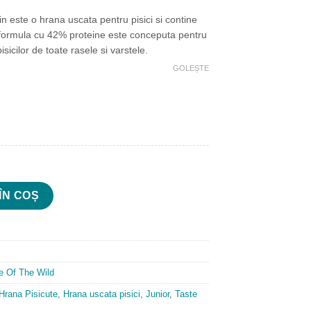
 este o hrana uscata pentru pisici si contine
formula cu 42% proteine este conceputa pentru
isicilor de toate rasele si varstele.
GOLEȘTE
ocky Mountain 6.6 kg
ÎN COȘ
e Of The Wild
Hrana Pisicute
,
Hrana uscata pisici
,
Junior
,
Taste