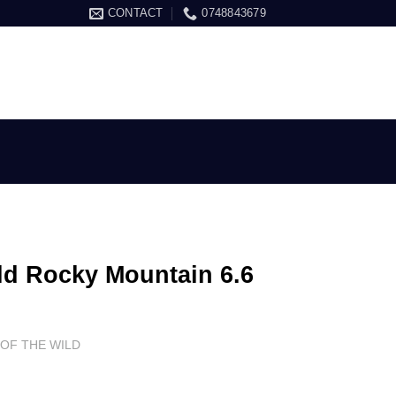
CONTACT
0748843679
ARE / ÎNREGISTRARE
COȘ /
0.00
LEI
ld Rocky Mountain 6.6
 OF THE WILD