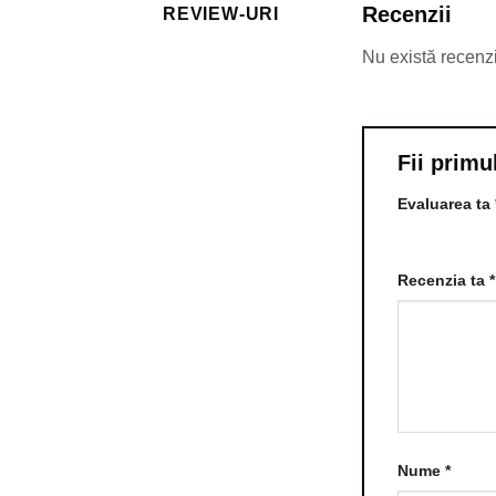
Recenzii
REVIEW-URI
Nu există recenz
Fii primu
Evaluarea ta
Una din 5 ste
Recenzia ta
*
Nume
*