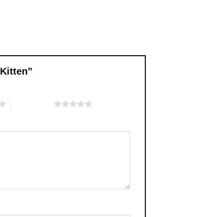
 Kitten”
5 din 5 stele