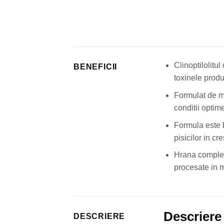
Clinoptilolitu
BENEFICII
toxinele produs
Formulat de me
conditii optim
Formula este 
pisicilor in cre
Hrana completa
procesate in m
Descriere
DESCRIERE