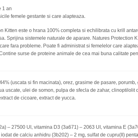
e 1 an
isicile femele gestante si care alapteaza.
n Kitten este o hrana 100% completa si echilibrata cu krill antar
a. Sprijina sistemele naturale de aparare. Natures Protection Ki
care fara probleme. Poate fi administrat si femelelor care alapt
Contine surse de proteine animale de cea mai buna calitate pen
4% (uscata si fin macinata), orez, grasime de pasare, porumb, g
ua uscate, ulei de somon, pulpa de sfecla de zahar, clinoptilolit
extract de cicoare, extract de yucca.
a) – 27500 UI, vitamina D3 (3a671) – 2063 UI, vitamina E (3a700
iodat de calciu anhidru (3b202) – 2 mg, sulfat de cupru(II) pen