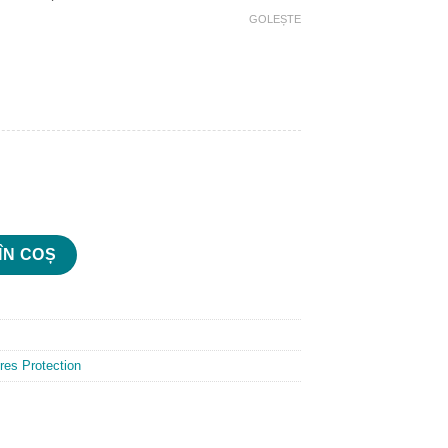
prețuri:
GOLEȘTE
67.67 lei
până
la
174.64 lei
itten
ÎN COȘ
res Protection