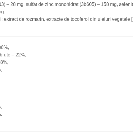
3) – 28 mg, sulfat de zinc monohidrat (3b605) – 158 mg, selenit
mg.
i: extract de rozmarin, extracte de tocoferol din uleiuri vegetale [
 36%,
i brute – 22%,
,8%,
%,
,
.