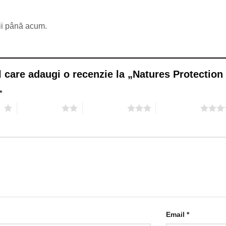
ii până acum.
l care adaugi o recenzie la „Natures Protection
*
le
2 din 5 stele
3 din 5 stele
4 din 5 stele
Email
*