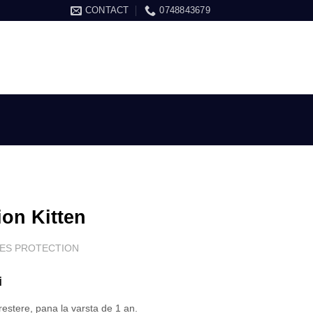
CONTACT
0748843679
ARE / ÎNREGISTRARE
COȘ /
0.00
LEI
ion Kitten
ES PROTECTION
Interval
i
de
restere, pana la varsta de 1 an.