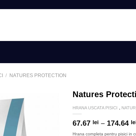
AUTENTIFIC
CI
/
NATURES PROTECTION
Natures Protect
,
HRANA USCATA PISICI
NATUR
67.67
–
174.64
lei
le
Hrana completa pentru pisici in c