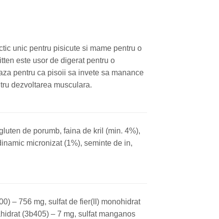
ctic unic pentru pisicute si mame pentru o
tten este usor de digerat pentru o
eaza pentru ca pisoii sa invete sa manance
tru dezvoltarea musculara.
luten de porumb, faina de kril (min. 4%),
 dinamic micronizat (1%), seminte de in,
) – 756 mg, sulfat de fier(II) monohidrat
tahidrat (3b405) – 7 mg, sulfat manganos