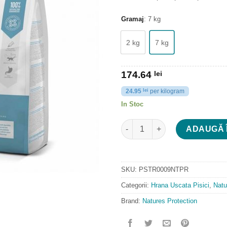
Gramaj
:
7 kg
2 kg
7 kg
174.64
lei
24.95
lei
per kilogram
In Stoc
Cantitate Natures Protection K
ADAUGĂ 
SKU:
PSTR0009NTPR
Categorii:
Hrana Uscata Pisici
,
Natu
Brand:
Natures Protection