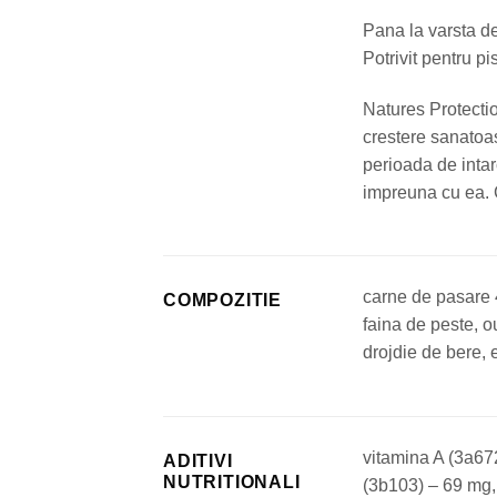
Pana la varsta d
Potrivit pentru p
Natures Protectio
crestere sanatoas
perioada de intar
impreuna cu ea. 
carne de pasare 4
COMPOZITIE
faina de peste, o
drojdie de bere, 
vitamina A (3a672
ADITIVI
NUTRITIONALI
(3b103) – 69 mg, 