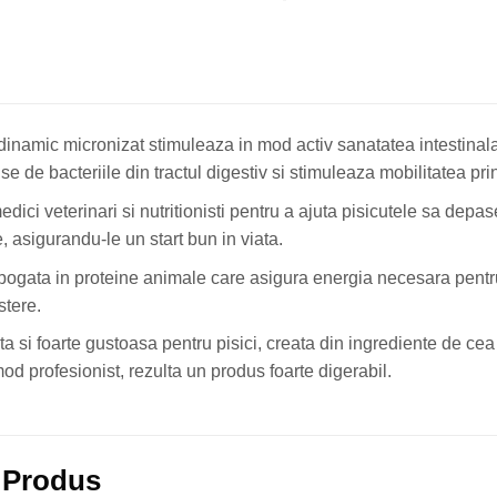
l dinamic micronizat stimuleaza in mod activ sanatatea intestinala
e de bacteriile din tractul digestiv si stimuleaza mobilitatea prin l
dici veterinari si nutritionisti pentru a ajuta pisicutele sa depas
e, asigurandu-le un start bun in viata.
bogata in proteine animale care asigura energia necesara pentru
stere.
 si foarte gustoasa pentru pisici, creata din ingrediente de cea 
od profesionist, rezulta un produs foarte digerabil.
 Produs