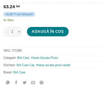
63.24
lei
31.62
lei
per kilogram
In Stoc
Cantitate Brit Care Cat GF Sterilized Sensitive
ADAUGĂ ÎN COȘ
SKU:
171290
Categorii:
Brit Care
,
Hrana Uscata Pisici
Etichete:
Brit Care Cat
,
Hrana uscata pisici adulti
Brand:
Brit Care