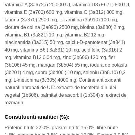
Vitamina A (3a672a) 20 000 UI, vitamina D3 (E671) 800 UI,
vitamina E (3a700) 600 mg, vitamina C (3a312) 300 mg,
taurina (3a370) 2500 mg, L-carnitina (3a910) 100 mg,
clorura de colina (3a890) 2500 mg, biotina (3a880) 2 mg,
vitamina B1 (3a821) 10 mg, vitamina B2 12 mg,
niacinamida (3a315) 50 mg, calciu-D-pantotenat (3a841)
40 mg, vitamina B6 ( 3a831) 10 mg, acid folic (3a316) 2
mg, vitamina B12 0,04 mg, zinc (3b606) 120 mg, fier
(3b106) 45 mg, mangan (3b504) 55 mg, iodura de potasiu
(3b201) 4 mg, cupru (3b406 ) 10 mg, seleniu (3b8.10) 0,2
mg, L-metionina (3c305) 4000 mg. Contine antioxidanti
naturali aprobati de UE: extracte de tocoferol din ulei
vegetal (1b306), palmitat de ascorbil (1b304) si extract de
rozmarin.
Constituenti analitici (%):
Proteine ​​brute 32,0%, grasimi brute 16,0%, fibre brute