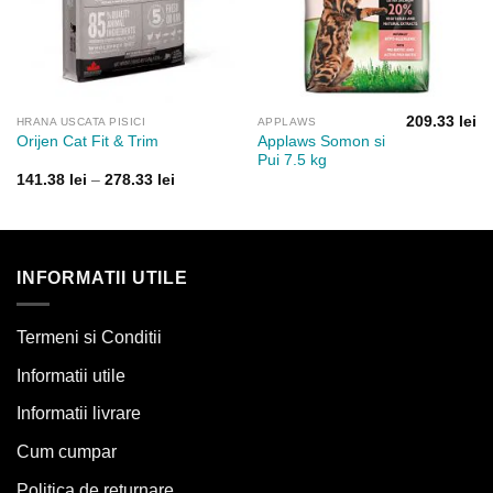
209.33
lei
HRANA USCATA PISICI
APPLAWS
Applaws Somon si
Orijen Cat Fit & Trim
Pui 7.5 kg
Interval
141.38
lei
–
278.33
lei
de
prețuri:
141.38 lei
până
la
278.33 lei
INFORMATII UTILE
Termeni si Conditii
Informatii utile
Informatii livrare
Cum cumpar
Politica de returnare