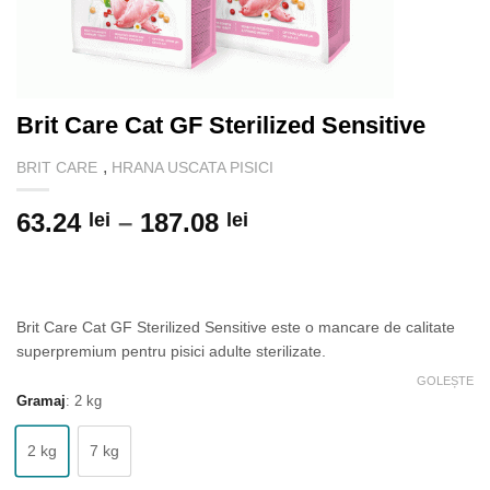
Brit Care Cat GF Sterilized Sensitive
,
BRIT CARE
HRANA USCATA PISICI
Interval
63.24
–
187.08
lei
lei
de
prețuri:
63.24 lei
până
Brit Care Cat GF Sterilized Sensitive este o mancare de calitate
la
superpremium pentru pisici adulte sterilizate.
187.08 lei
GOLEȘTE
Gramaj
:
2 kg
2 kg
7 kg