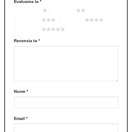
Evaluarea ta
*
Una din 5 stele
2 din 5 stele
3 din 5 stele
4 din 5 stele
5 din 5 stele
Recenzia ta
*
Nume
*
Email
*