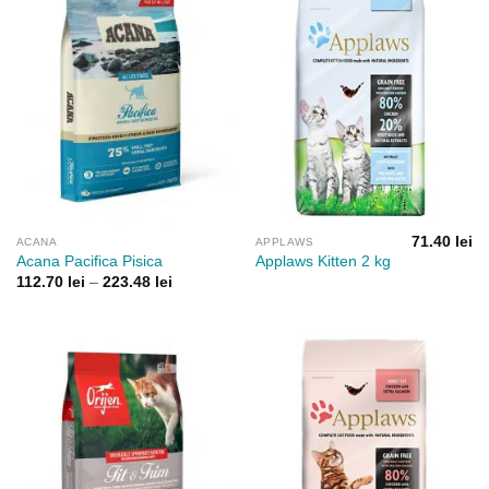
71.40
lei
ACANA
APPLAWS
Acana Pacifica Pisica
Applaws Kitten 2 kg
Interval
112.70
lei
–
223.48
lei
de
prețuri:
112.70 lei
până
la
223.48 lei