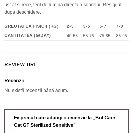
uscat si rece, ferit de lumina directa a soarelui. Resigilati
dupa deschidere.
GREUTATEA PISICII (KG)
2-3
3-5
5-7
7-9
CANTITATEA (G/DAY)
40-55
55-75
75-85
85-95
REVIEW-URI
Recenzii
Nu există recenzii până acum.
Fii primul care adaugi o recenzie la „Brit Care
Cat GF Sterilized Sensitive”