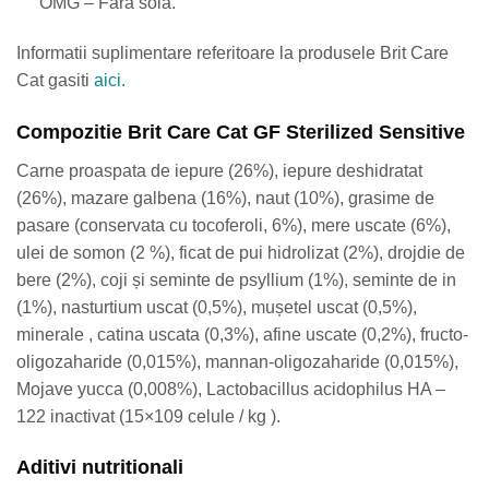
OMG – Fara soia.
Informatii suplimentare referitoare la produsele Brit Care
Cat gasiti
aici.
Compozitie Brit Care Cat GF Sterilized Sensitive
Carne proaspata de iepure (26%), iepure deshidratat
(26%), mazare galbena (16%), naut (10%), grasime de
pasare (conservata cu tocoferoli, 6%), mere uscate (6%),
ulei de somon (2 %), ficat de pui hidrolizat (2%), drojdie de
bere (2%), coji și seminte de psyllium (1%), seminte de in
(1%), nasturtium uscat (0,5%), mușetel uscat (0,5%),
minerale , catina uscata (0,3%), afine uscate (0,2%), fructo-
oligozaharide (0,015%), mannan-oligozaharide (0,015%),
Mojave yucca (0,008%), Lactobacillus acidophilus HA –
122 inactivat (15×109 celule / kg ).
Aditivi nutritionali