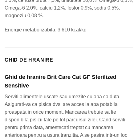
1,5%, cenusa bruta 7,5%, umiditate 10,0%, Omega-3 0,5%,
Omega-6 2,0%, calciu 1,2%, fosfor 0,9%, sodiu 0,5%,
magneziu 0,08 %.
Energie metabolizabila: 3 610 kcal/kg
GHID DE HRANIRE
Ghid de hranire Brit Care Cat GF Sterilized
Sensitive
Serviti alimentele uscate sau umezite cu apa calduta.
Asigurati-va ca pisica dvs. are acces la apa potabila
proaspata in orice moment. Mancarea trebuie sa fie
disponibila pisicii tale pe tot parcursul zilei. Cand serviti
pentru prima data, amestecati treptat cu mancarea
anterioara pentru a usura tranzitia. A se pastra intr-un loc