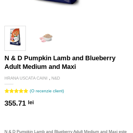
N & D Pumpkin Lamb and Blueberry
Adult Medium and Maxi
,
HRANA USCATA CAINI
N&D
(O recenzie client)
Evaluat la
355.71
lei
5.00
din 5
pe baza
unei
singure
evaluări
N & D Pumpkin Lamb and Blueberry Adult Medium and Maxi este