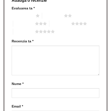
Adaugă o recenzie
Evaluarea ta
*
Una din 5 stele
2 din 5 stele
3 din 5 stele
4 din 5 stele
5 din 5 stele
Recenzia ta
*
Nume
*
Email
*