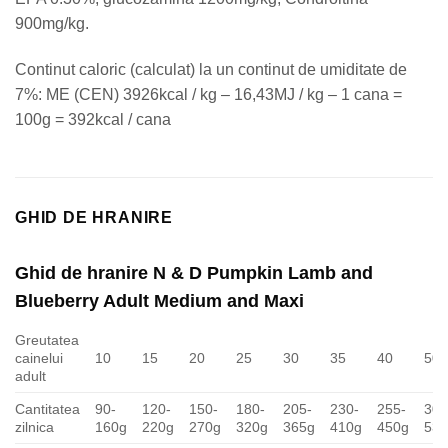
900mg/kg.
Continut caloric (calculat) la un continut de umiditate de
7%: ME (CEN) 3926kcal / kg – 16,43MJ / kg – 1 cana =
100g = 392kcal / cana
GHID DE HRANIRE
Ghid de hranire N & D Pumpkin Lamb and
Blueberry Adult Medium and Maxi
Greutatea
cainelui
10
15
20
25
30
35
40
50
adult
Cantitatea
90-
120-
150-
180-
205-
230-
255-
300
zilnica
160g
220g
270g
320g
365g
410g
450g
53