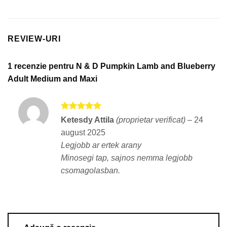
REVIEW-URI
1 recenzie pentru
N & D Pumpkin Lamb and Blueberry
Adult Medium and Maxi
Evaluat la
Ketesdy Attila
(proprietar verificat)
–
24
5
din 5
august 2025
Legjobb ar ertek arany
Minosegi tap, sajnos nemma legjobb
csomagolasban.