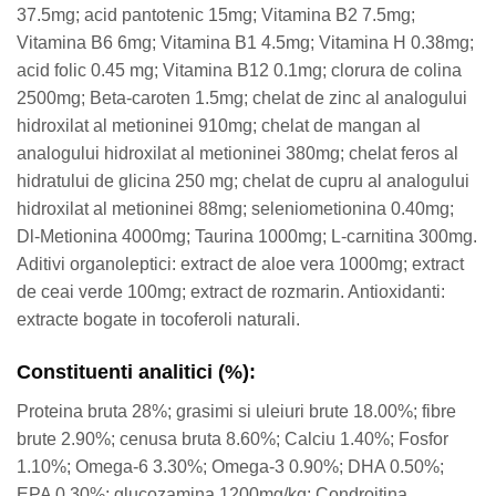
37.5mg; acid pantotenic 15mg; Vitamina B2 7.5mg;
Vitamina B6 6mg; Vitamina B1 4.5mg; Vitamina H 0.38mg;
acid folic 0.45 mg; Vitamina B12 0.1mg; clorura de colina
2500mg; Beta-caroten 1.5mg; chelat de zinc al analogului
hidroxilat al metioninei 910mg; chelat de mangan al
analogului hidroxilat al metioninei 380mg; chelat feros al
hidratului de glicina 250 mg; chelat de cupru al analogului
hidroxilat al metioninei 88mg; seleniometionina 0.40mg;
Dl-Metionina 4000mg; Taurina 1000mg; L-carnitina 300mg.
Aditivi organoleptici: extract de aloe vera 1000mg; extract
de ceai verde 100mg; extract de rozmarin. Antioxidanti:
extracte bogate in tocoferoli naturali.
Constituenti analitici (%):
Proteina bruta 28%; grasimi si uleiuri brute 18.00%; fibre
brute 2.90%; cenusa bruta 8.60%; Calciu 1.40%; Fosfor
1.10%; Omega-6 3.30%; Omega-3 0.90%; DHA 0.50%;
EPA 0.30%; glucozamina 1200mg/kg; Condroitina