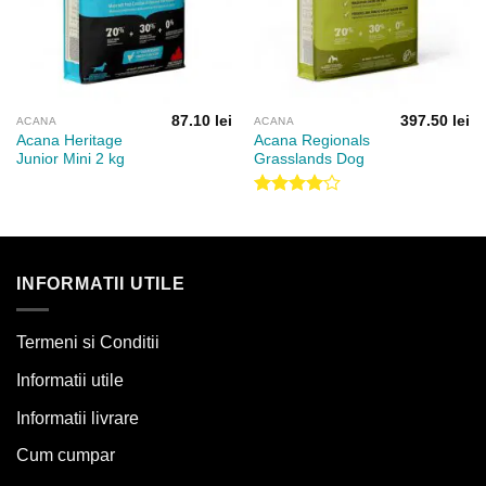
87.10
lei
397.50
lei
ACANA
ACANA
Acana Heritage
Acana Regionals
Junior Mini 2 kg
Grasslands Dog
Evaluat
la
4.00
din 5
INFORMATII UTILE
Termeni si Conditii
Informatii utile
Informatii livrare
Cum cumpar