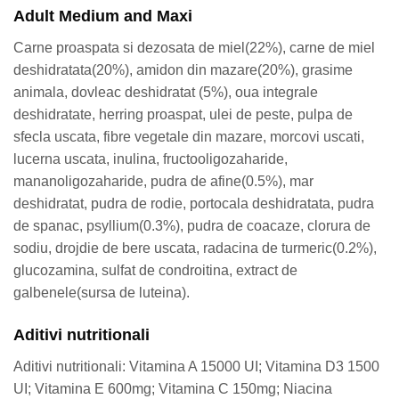
Adult Medium and Maxi
Carne proaspata si dezosata de miel(22%), carne de miel
deshidratata(20%), amidon din mazare(20%), grasime
animala, dovleac deshidratat (5%), oua integrale
deshidratate, herring proaspat, ulei de peste, pulpa de
sfecla uscata, fibre vegetale din mazare, morcovi uscati,
lucerna uscata, inulina, fructooligozaharide,
mananoligozaharide, pudra de afine(0.5%), mar
deshidratat, pudra de rodie, portocala deshidratata, pudra
de spanac, psyllium(0.3%), pudra de coacaze, clorura de
sodiu, drojdie de bere uscata, radacina de turmeric(0.2%),
glucozamina, sulfat de condroitina, extract de
galbenele(sursa de luteina).
Aditivi nutritionali
Aditivi nutritionali: Vitamina A 15000 UI; Vitamina D3 1500
UI; Vitamina E 600mg; Vitamina C 150mg; Niacina