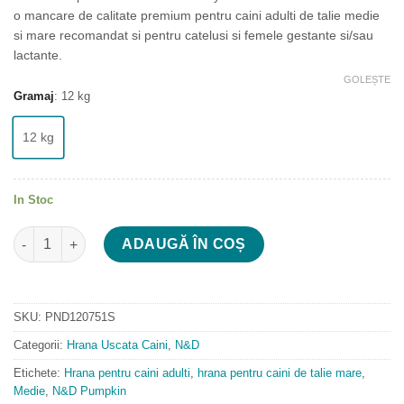
o mancare de calitate premium pentru caini adulti de talie medie
si mare recomandat si pentru catelusi si femele gestante si/sau
lactante.
GOLEȘTE
Gramaj
:
12 kg
12 kg
In Stoc
Cantitate N & D Pumpkin Lamb and Blueberry Adult Medium an
ADAUGĂ ÎN COȘ
SKU:
PND120751S
Categorii:
Hrana Uscata Caini
,
N&D
Etichete:
Hrana pentru caini adulti
,
hrana pentru caini de talie mare
,
Medie
,
N&D Pumpkin