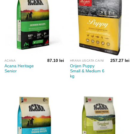
87.10
lei
257.27
lei
ACANA
HRANA USCATA CAINI
Acana Heritage
Orijen Puppy
Senior
Small & Medium 6
kg